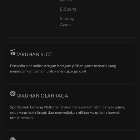
E-Sports
Sabung
Ayam
TARUHAN SLOT
Penyedia slot online dengan beragam pilihan game menarik yang
memudahkan pemain untuk mencapai jackpot
TARUHAN OLAHRAGA
Sportsbook Gaming Platform Terbaik menawarkan lebih banyak game,
odds yang lebih tinggi, dan menyediakan pilihan yang lebih banyak
untuk pemain.