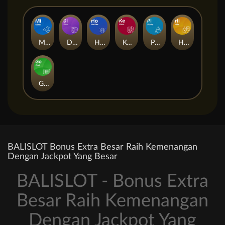
Mines
Dice
Hotline
Keno
Plinko
Hilo
Goal
BALISLOT Bonus Extra Besar Raih Kemenangan
Dengan Jackpot Yang Besar
BALISLOT - Bonus Extra
Besar Raih Kemenangan
Dengan Jackpot Yang