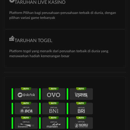
TARUHAN LIVE KASINO
Platform Pilihan bagi perusahaan-perusahaan terbaik di dunia, dengan
pilihan variasi game terbanyak
TARUHAN TOGEL
Platform togel yang menarik dari perusahan terbaik di dunia yang
menawarkan hadiah kemenangan besar