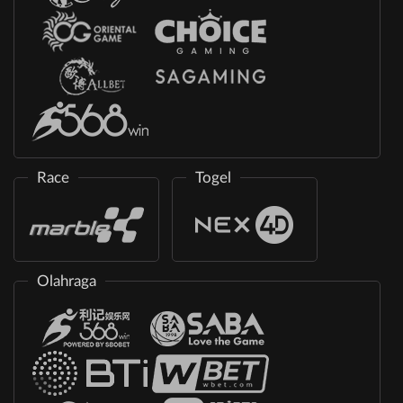
Race
Togel
Olahraga