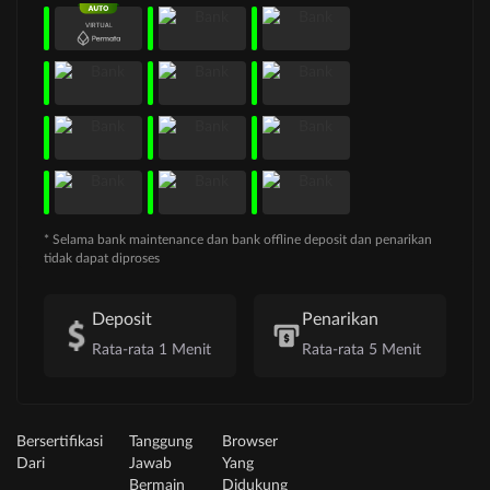
* Selama bank maintenance dan bank offline deposit dan penarikan
tidak dapat diproses
Deposit
Penarikan
Rata-rata 1 Menit
Rata-rata 5 Menit
Bersertifikasi
Tanggung
Browser
Dari
Jawab
Yang
Bermain
Didukung