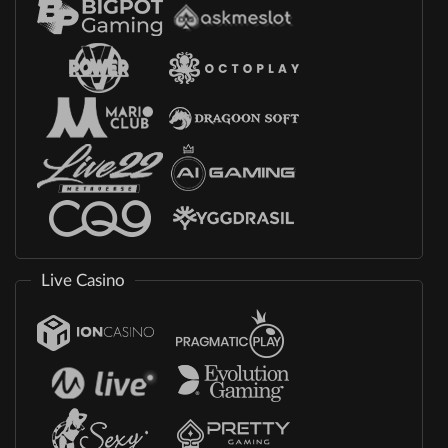
Live Casino