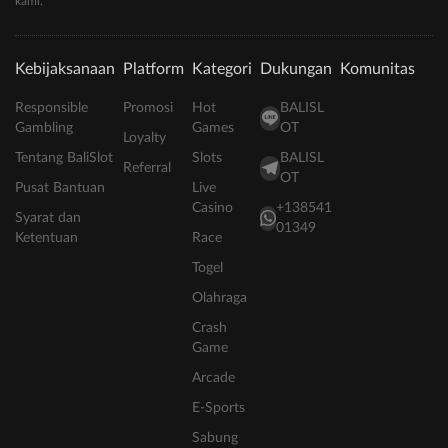
kami.
Kebijaksanaan
Platform
Kategori
Dukungan
Komunitas
Responsible
Promosi
Hot
BALISL
Gambling
Games
OT
Loyalty
Tentang BaliSlot
Slots
BALISL
Referral
OT
Pusat Bantuan
Live
Casino
+138541
Syarat dan
01349
Ketentuan
Race
Togel
Olahraga
Crash
Game
Arcade
E-Sports
Sabung