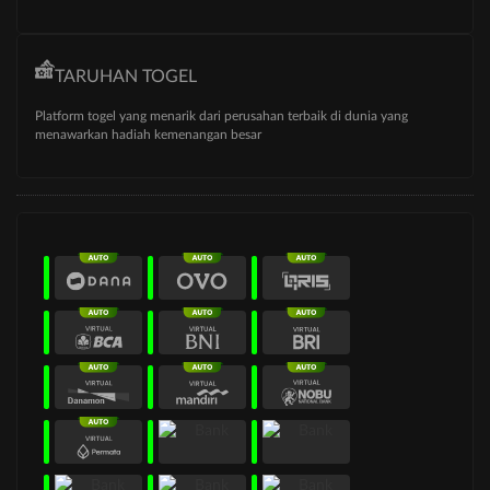
TARUHAN TOGEL
Platform togel yang menarik dari perusahan terbaik di dunia yang
menawarkan hadiah kemenangan besar