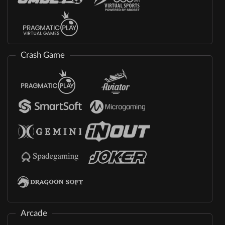
Crash Game
Arcade