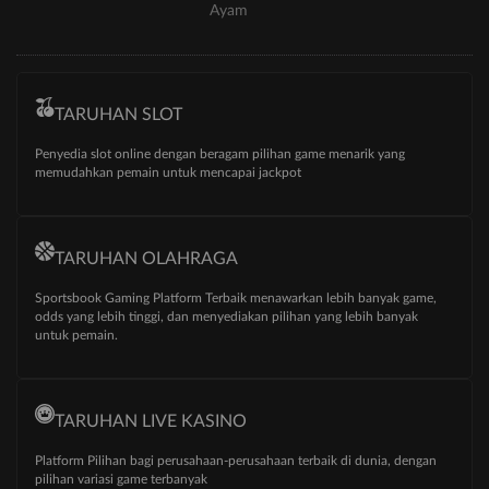
Ayam
TARUHAN SLOT
Penyedia slot online dengan beragam pilihan game menarik yang
memudahkan pemain untuk mencapai jackpot
TARUHAN OLAHRAGA
Sportsbook Gaming Platform Terbaik menawarkan lebih banyak game,
odds yang lebih tinggi, dan menyediakan pilihan yang lebih banyak
untuk pemain.
TARUHAN LIVE KASINO
Platform Pilihan bagi perusahaan-perusahaan terbaik di dunia, dengan
pilihan variasi game terbanyak