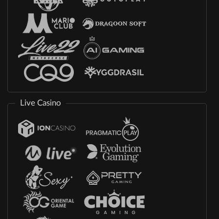
Live Casino