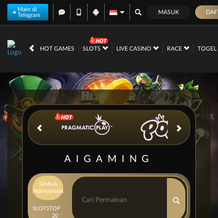
Main di
MASUK
DAF
Telegram
IDR
12,663,458,
HOT GAMES
SLOTS
LIVE CASINO
RACE
TOGE
AIGAMING
SEMUA
PERMAINAN
SLOTS
TOP
20