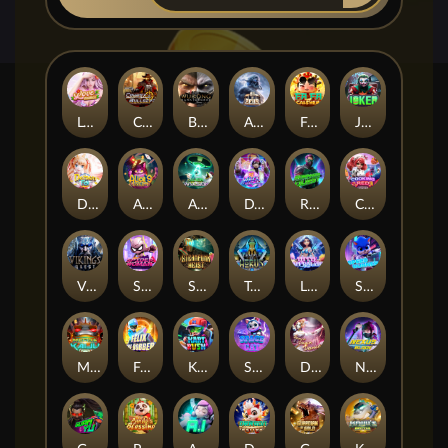
Love Paradise
Cowboy Bullseye
Black WuKong
AI OF ZEUS
Fa Fa Caishen
Joker
Demon Fox
Alice Dream
Alien Invasion
DJ Maxx
Robinhood Quest
Cooking Red
Viking Quest
Spider Woman
Steampunk Heist
Temple of Horus
Little Mermaid
Speed Runner
Mecha Kaiju
Felix The Robber
Kart Rush
Space Cat
Dance Dance Dance
Nexus Blade