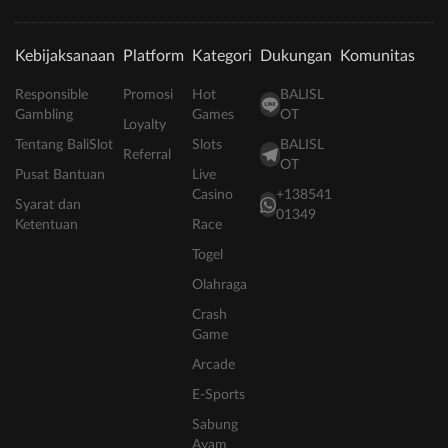
Kebijaksanaan
Platform
Kategori
Dukungan
Komunitas
Responsible
Promosi
Hot
BALISL
Gambling
Games
OT
Loyalty
Tentang BaliSlot
Slots
BALISL
Referral
OT
Pusat Bantuan
Live
Casino
+138541
Syarat dan
01349
Ketentuan
Race
Togel
Olahraga
Crash
Game
Arcade
E-Sports
Sabung
Ayam