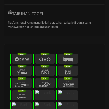
TARUHAN TOGEL
Platform togel yang menarik dari perusahan terbaik di dunia yang
menawarkan hadiah kemenangan besar