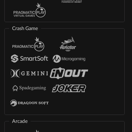
Crash Game
Arcade