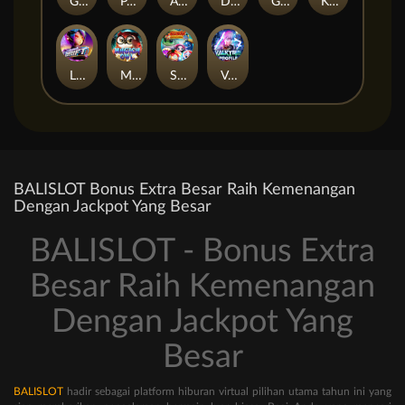
Guan Yu
PANDA BLESSING
A.I
Dragon Festive
Guardian of Gold
Kaiju Battle
Lumina Drift
Magica Owl
Sushi Avenger
Valkyrie Profile
BALISLOT Bonus Extra Besar Raih Kemenangan
Dengan Jackpot Yang Besar
BALISLOT - Bonus Extra
Besar Raih Kemenangan
Dengan Jackpot Yang
Besar
BALISLOT
hadir sebagai platform hiburan virtual pilihan utama tahun ini yang