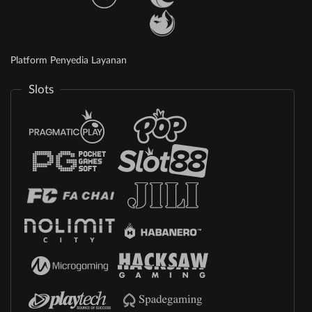
Platform Penyedia Layanan
Slots