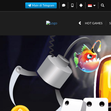
Main di Telegram
HOT GAMES