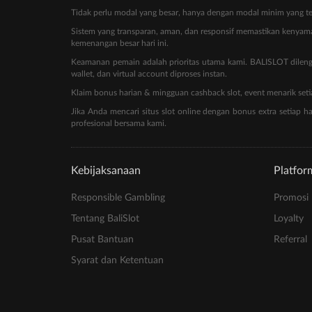
Tidak perlu modal yang besar, hanya dengan modal minim yang t
Sistem yang transparan, aman, dan responsif memastikan kenya
kemenangan besar hari ini.
Keamanan pemain adalah prioritas utama kami. BALISLOT dilengkapi
wallet, dan virtual account diproses instan.
Klaim bonus harian & mingguan cashback slot, event menarik seti
Jika Anda mencari situs slot online dengan bonus extra setiap 
profesional bersama kami.
Kebijaksanaan
Platfor
Responsible Gambling
Promosi
Tentang BaliSlot
Loyalty
Pusat Bantuan
Referral
Syarat dan Ketentuan