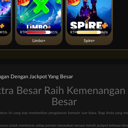
95%
RTP
81%
RTP
86%
Limbo+
Spire+
gan Dengan Jackpot Yang Besar
tra Besar Raih Kemenangan
Besar
a tahun ini yang siap memberikan pengalaman bermain luar biasa. Bagi Anda yang 
usus untuk membantu setiap pemain merasakan sensasi meraih jackpot terbesar den