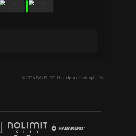
©2026 BALISLOT. Hak cipta dilindungi | 18+