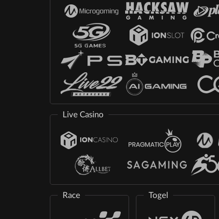
Live Casino
Race
Togel