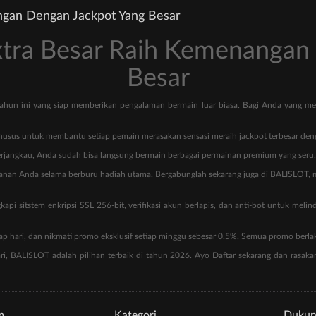
gan Dengan Jackpot Yang Besar
tra Besar Raih Kemenangan
Besar
a tahun ini yang siap memberikan pengalaman bermain luar biasa. Bagi Anda yang 
usus untuk membantu setiap pemain merasakan sensasi meraih jackpot terbesar den
erjangkau, Anda sudah bisa langsung bermain berbagai permainan premium yang seru.
manan Anda selama berburu hadiah utama. Bergabunglah sekarang juga di BALISLOT
 sitstem enkripsi SSL 256-bit, verifikasi akun berlapis, dan anti-bot untuk melindu
ap hari, dan nikmati promo eksklusif setiap minggu sebesar 0.5%. Semua promo berla
hari, BALISLOT adalah pilihan terbaik di tahun 2026. Ayo Daftar sekarang dan rasak
m
Kategori
Dukun