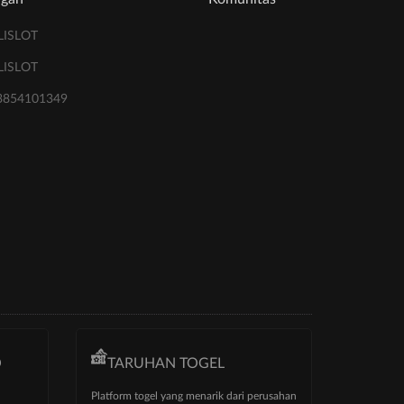
LISLOT
LISLOT
3854101349
O
TARUHAN TOGEL
Platform togel yang menarik dari perusahan