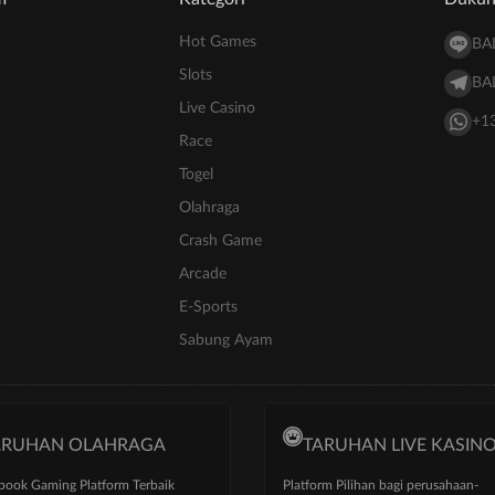
Hot Games
BA
Slots
BA
Live Casino
+1
Race
Togel
Olahraga
Crash Game
Arcade
E-Sports
Sabung Ayam
ARUHAN OLAHRAGA
TARUHAN LIVE KASIN
book Gaming Platform Terbaik
Platform Pilihan bagi perusahaan-