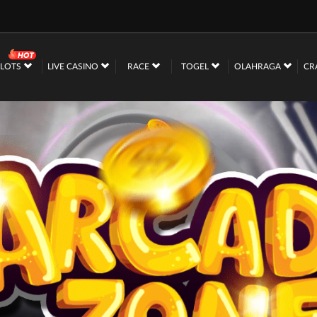
SLOTS
LIVE CASINO
RACE
TOGEL
OLAHRAGA
CR