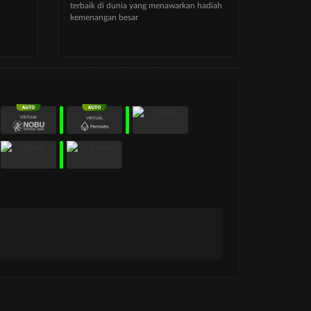
terbaik di dunia yang menawarkan hadiah
kemenangan besar