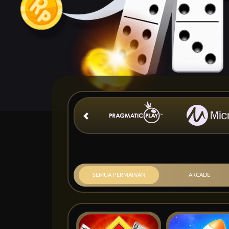
SEMUA PERMAINAN
ARCADE