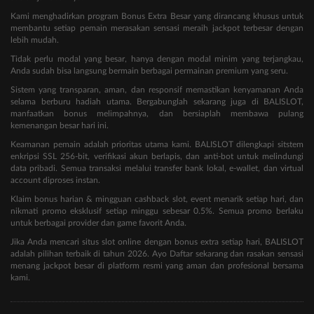
Kami menghadirkan program Bonus Extra Besar yang dirancang khusus untuk
membantu setiap pemain merasakan sensasi meraih jackpot terbesar dengan
lebih mudah.
Tidak perlu modal yang besar, hanya dengan modal minim yang terjangkau,
Anda sudah bisa langsung bermain berbagai permainan premium yang seru.
Sistem yang transparan, aman, dan responsif memastikan kenyamanan Anda
selama berburu hadiah utama. Bergabunglah sekarang juga di BALISLOT,
manfaatkan bonus melimpahnya, dan bersiaplah membawa pulang
kemenangan besar hari ini.
Keamanan pemain adalah prioritas utama kami. BALISLOT dilengkapi sitstem
enkripsi SSL 256-bit, verifikasi akun berlapis, dan anti-bot untuk melindungi
data pribadi. Semua transaksi melalui transfer bank lokal, e-wallet, dan virtual
account diproses instan.
Klaim bonus harian & mingguan cashback slot, event menarik setiap hari, dan
nikmati promo eksklusif setiap minggu sebesar 0.5%. Semua promo berlaku
untuk berbagai provider dan game favorit Anda.
Jika Anda mencari situs slot online dengan bonus extra setiap hari, BALISLOT
adalah pilihan terbaik di tahun 2026. Ayo Daftar sekarang dan rasakan sensasi
menang jackpot besar di platform resmi yang aman dan profesional bersama
kami.