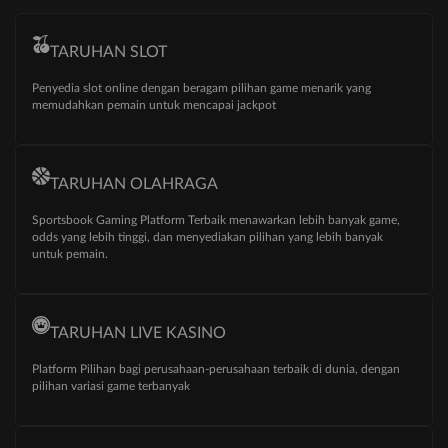
TARUHAN SLOT
Penyedia slot online dengan beragam pilihan game menarik yang
memudahkan pemain untuk mencapai jackpot
TARUHAN OLAHRAGA
Sportsbook Gaming Platform Terbaik menawarkan lebih banyak game,
odds yang lebih tinggi, dan menyediakan pilihan yang lebih banyak
untuk pemain.
TARUHAN LIVE KASINO
Platform Pilihan bagi perusahaan-perusahaan terbaik di dunia, dengan
pilihan variasi game terbanyak