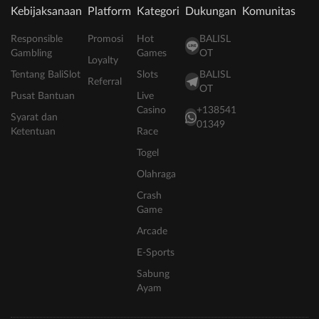
Kebijaksanaan
Platform
Kategori
Dukungan
Komunitas
Responsible
Promosi
Hot
BALISL
Gambling
Games
OT
Loyalty
Tentang BaliSlot
Slots
BALISL
Referral
OT
Pusat Bantuan
Live
Casino
+138541
Syarat dan
01349
Ketentuan
Race
Togel
Olahraga
Crash
Game
Arcade
E-Sports
Sabung
Ayam