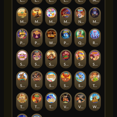
Las Vegas Party
Legend of the White and Green Snake
Lion Dance Fortune
Lucky Zhu
Lulu's Enchanted Forest
Mahjong Fortune
Mayan Gold Hunt
Mega Wild Safari
Mochi Mochi
Muay Thai Arena
Nomikai Fever
Mysteries of Pandora
Pawsome Xmas
Persian Gems
Wild West Saloon
Pumpkin Night
Queen of Aztec
Rave On
Sakura Neko
Samba Fiesta
SanGuo - The Brotherhood
Sexy Christmas Sirens
Spirits Fiesta
Spring Harvest
Stallion Princess
Steampunk Reloaded
Surgary bonanza
Super Phoenix
Surf Monkey
Taco Truck Delight
Temple of Gods
TNT Fiesta
Tower of Riches
Vault of Riches
Viking Valor
Wild Fish Hunter