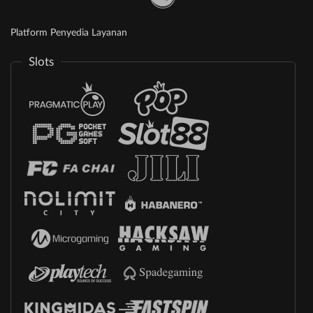
Platform Penyedia Layanan
Slots