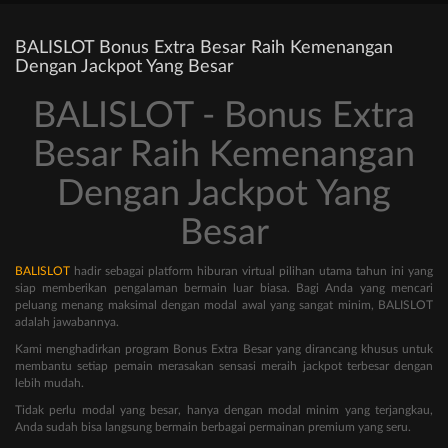
BALISLOT Bonus Extra Besar Raih Kemenangan
Dengan Jackpot Yang Besar
BALISLOT - Bonus Extra
Besar Raih Kemenangan
Dengan Jackpot Yang
Besar
BALISLOT
hadir sebagai platform hiburan virtual pilihan utama tahun ini yang
siap memberikan pengalaman bermain luar biasa. Bagi Anda yang mencari
peluang menang maksimal dengan modal awal yang sangat minim, BALISLOT
adalah jawabannya.
Kami menghadirkan program Bonus Extra Besar yang dirancang khusus untuk
membantu setiap pemain merasakan sensasi meraih jackpot terbesar dengan
lebih mudah.
Tidak perlu modal yang besar, hanya dengan modal minim yang terjangkau,
Anda sudah bisa langsung bermain berbagai permainan premium yang seru.