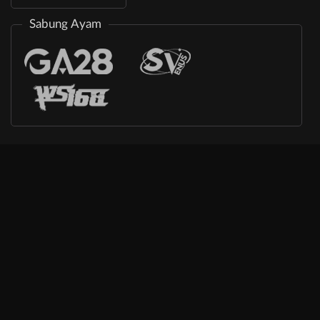
Sabung Ayam