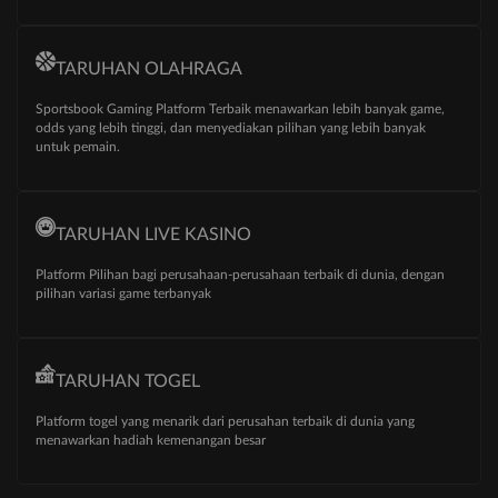
TARUHAN OLAHRAGA
Sportsbook Gaming Platform Terbaik menawarkan lebih banyak game,
odds yang lebih tinggi, dan menyediakan pilihan yang lebih banyak
untuk pemain.
TARUHAN LIVE KASINO
Platform Pilihan bagi perusahaan-perusahaan terbaik di dunia, dengan
pilihan variasi game terbanyak
TARUHAN TOGEL
Platform togel yang menarik dari perusahan terbaik di dunia yang
menawarkan hadiah kemenangan besar