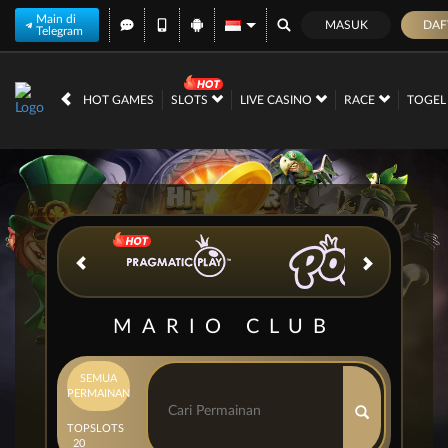
Main di
MASUK
DAF
Telegram
IDR
12,680,032,
HOT GAMES
SLOTS
LIVE CASINO
RACE
TOGE
MARIO CLUB
SEMUA
PERMAINAN
TOP
SLOTS
20