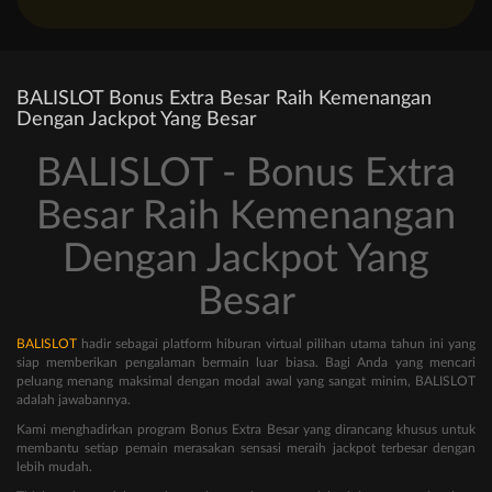
BALISLOT Bonus Extra Besar Raih Kemenangan
Dengan Jackpot Yang Besar
BALISLOT - Bonus Extra
Besar Raih Kemenangan
Dengan Jackpot Yang
Besar
BALISLOT
hadir sebagai platform hiburan virtual pilihan utama tahun ini yang
siap memberikan pengalaman bermain luar biasa. Bagi Anda yang mencari
peluang menang maksimal dengan modal awal yang sangat minim, BALISLOT
adalah jawabannya.
Kami menghadirkan program Bonus Extra Besar yang dirancang khusus untuk
membantu setiap pemain merasakan sensasi meraih jackpot terbesar dengan
lebih mudah.