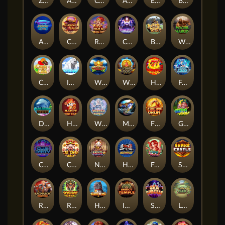
ZHAO CAI TONG ZHI
ARCHER
CUTE TIGER
Alice Wonderland
Excalibur Legend
BOBA BOBA
AROWANAS LUCK
Chinese Fair
RICH AND WEALTHY
Celestial Goddess
BONUS BEAR
WATER MARGIN
CANDY CRUSH
ICELAND
WORLD CUP FRENZY
Wings of God
HELL HOT 100
Frozen Joker
DOLPHIN REEF
HAPPY NEW YEAR
Winter Magic
Magic Wheel
FORTUNE DRUM
GREEN GOLD
Club Party
Cai Shen Do
Neko The Fortune Cat
HIGHWAY KING
Fairy of Riches
Snake Castle
RAGNAROK FIRE STORM
Rising Maya
House of Dog
Insect Temple
Sea Circus
Little Farm