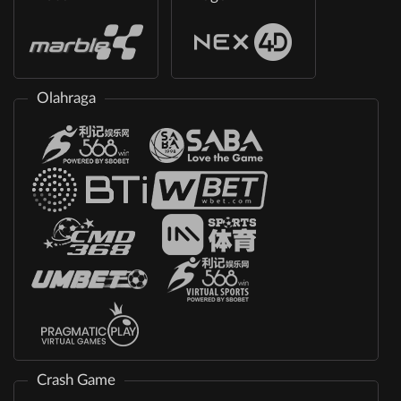
Olahraga
Crash Game