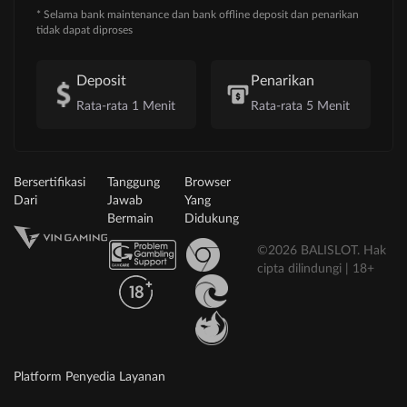
* Selama bank maintenance dan bank offline deposit dan penarikan
tidak dapat diproses
Deposit
Penarikan
Rata-rata 1 Menit
Rata-rata 5 Menit
Bersertifikasi
Tanggung
Browser
Dari
Jawab
Yang
Bermain
Didukung
©2026 BALISLOT. Hak
cipta dilindungi | 18+
Platform Penyedia Layanan