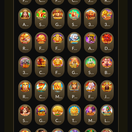
Fortune Gems 500
Clover Coins 3x3
Fortune Coins 2
Cash Coin
Jackpot Joker FEVER
ROMA X 10000
Aztec Priestess
Super Ace
Golden Empire
Super Ace Joker
3 Charge Buffalo
3 Coin Wild Horse
Roma X Deluxe
Fortune Coins
Fortune Gems 2
Fortune Monkey
Ali Baba
Devil Fire
3 LUCKY LION
Charge Buffalo
Fortune Gems
GOLDEN EMPIRE 2
SUPER MAHJONG
Boxing King
RomaX
Crazy777
Mega Ace
Pharaoh Treasure
Fengshen
Jili Caishen
Shanghai Beauty
Gold Rush
Coin Tree
Treasure Quest
Mayan Empire
Lucky Jaguar