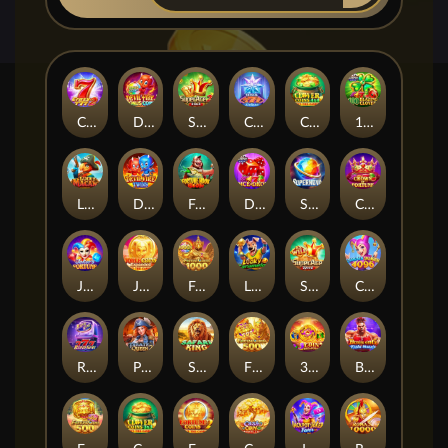
Crazy777 2
Devil Fire Bonu$ Coin
Super Ace 2
Crystal 777 DELUXE
Clover Coins 4x4
100 Blazing Clover
Lucky Macaw
Devil Fire Twins
Fortune Hook Boom
Dice & Drop
Supernova
Crown of Fortune
Joker's Fortune
Joker Coins Expanded
Fortune Garuda 1000
Lucky Caramelo
Super Ace SPEED
Circus Joker 4096
Rapid Gems 777
Pirate Queen 2
Safari King
FORTUNE GARUDA 500
3 Coin Treasures 2
Boxing King Title Match