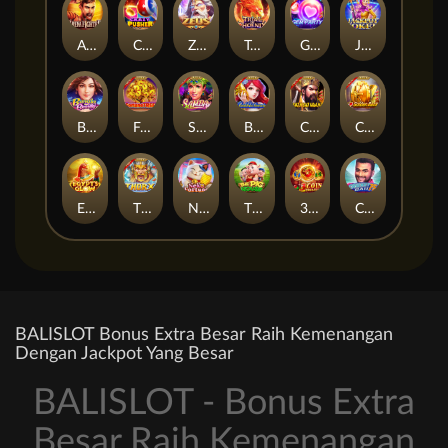
Arena Fighter
Crazy Pusher
Zeus
Trial of Phoenix
Gem Party
Jackpot Joker
Bangla Beauty
Fortune Tree
Samba
Bubble Beauty
Chin Shi Huang
Crazy Golden Bank
Egypt's Glow
Thor X
Neko Fortune
The Pig House
3 Coin Treasures
Cricket Sah 75
BALISLOT Bonus Extra Besar Raih Kemenangan
Dengan Jackpot Yang Besar
BALISLOT - Bonus Extra
Besar Raih Kemenangan