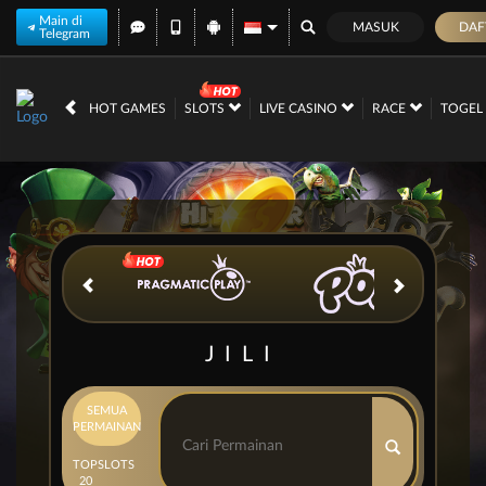
Main di
MASUK
DAF
Telegram
IDR
12,738,079,
HOT GAMES
SLOTS
LIVE CASINO
RACE
TOGE
JILI
SEMUA
PERMAINAN
TOP
SLOTS
20