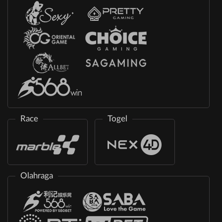
Race
Togel
Olahraga