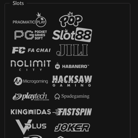
Slots