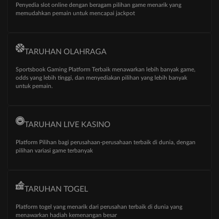
Penyedia slot online dengan beragam pilihan game menarik yang
memudahkan pemain untuk mencapai jackpot
TARUHAN OLAHRAGA
Sportsbook Gaming Platform Terbaik menawarkan lebih banyak game,
odds yang lebih tinggi, dan menyediakan pilihan yang lebih banyak
untuk pemain.
TARUHAN LIVE KASINO
Platform Pilihan bagi perusahaan-perusahaan terbaik di dunia, dengan
pilihan variasi game terbanyak
TARUHAN TOGEL
Platform togel yang menarik dari perusahan terbaik di dunia yang
menawarkan hadiah kemenangan besar