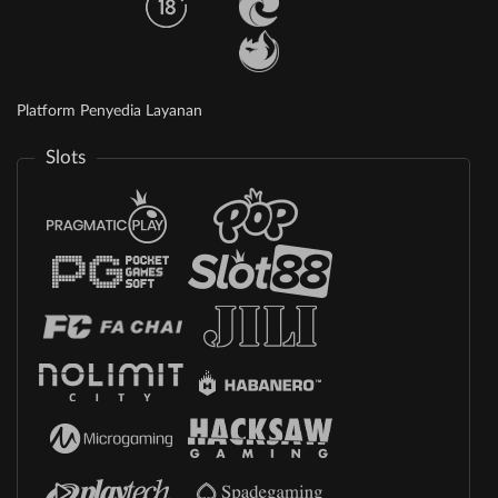
Platform Penyedia Layanan
Slots