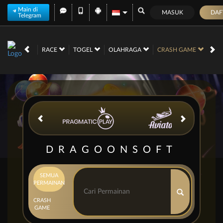
Main di
MASUK
DAF
Telegram
VE CASINO
RACE
TOGEL
OLAHRAGA
CRASH GAME
AR
DRAGOONSOFT
SEMUA
PERMAINAN
CRASH
GAME