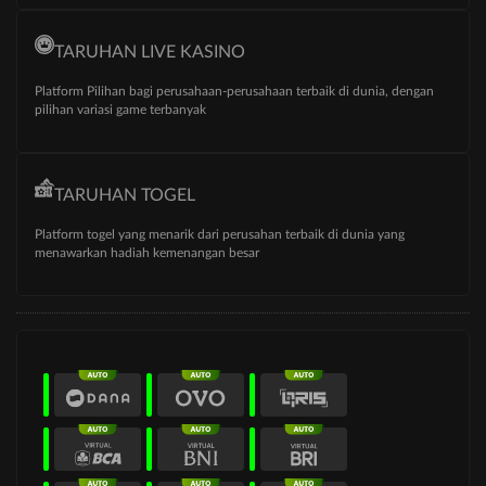
TARUHAN LIVE KASINO
Platform Pilihan bagi perusahaan-perusahaan terbaik di dunia, dengan
pilihan variasi game terbanyak
TARUHAN TOGEL
Platform togel yang menarik dari perusahan terbaik di dunia yang
menawarkan hadiah kemenangan besar