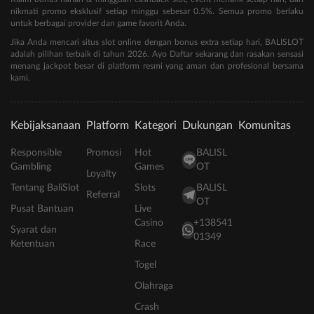
nikmati promo eksklusif setiap minggu sebesar 0.5%. Semua promo berlaku
untuk berbagai provider dan game favorit Anda.
Jika Anda mencari situs slot online dengan bonus extra setiap hari, BALISLOT
adalah pilihan terbaik di tahun 2026. Ayo Daftar sekarang dan rasakan sensasi
menang jackpot besar di platform resmi yang aman dan profesional bersama
kami.
Kebijaksanaan
Platform
Kategori
Dukungan
Komunitas
Responsible
Promosi
Hot
BALISL
Gambling
Games
OT
Loyalty
Tentang BaliSlot
Slots
BALISL
Referral
OT
Pusat Bantuan
Live
Casino
+138541
Syarat dan
01349
Ketentuan
Race
Togel
Olahraga
Crash