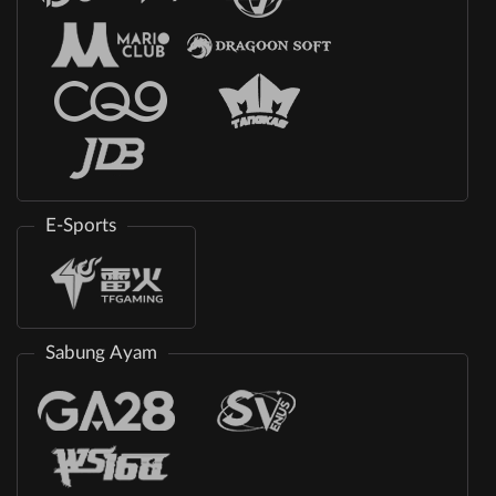
E-Sports
Sabung Ayam