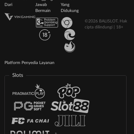
Dari
Jawab
Yang
Bermain
Didukung
©2026 BALISLOT. Hak
cipta dilindungi | 18+
Platform Penyedia Layanan
Slots