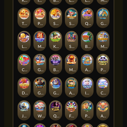
Kraken Queen
Into The Fay: Nixie
Bloodmoon Amazonia
Lucky Cat Slot4D
Lion Dance Slot4D
Macau Slot4D
Tiger Slot4D
Phoenix Slot4D
Slot4D
Shipwrecked Riches
Quantum Of Giza
Great Wall of Meta Dragon
Lucky Coins
Mahjong Style
Kingdom of Luck
Sanctum Of Savanah
Bonsai of the Riches
Mobox Olympia
Candy Bomb
Goal Rush
Black Pink (B.P.) in Metaverse
Mask of Truth Jumboways
Axie Universe
Panda Realm
Dragon FAFAFA
God's Gambit : Hades
God's Gambit Zeus
Apes Squad
Into the Fay: Snowie
Classic Diamond X5
Jarvis
Winter Winnings
Queen Femida
Fortune Dance
Princess and the Evil Witch
Advent of the Dragon