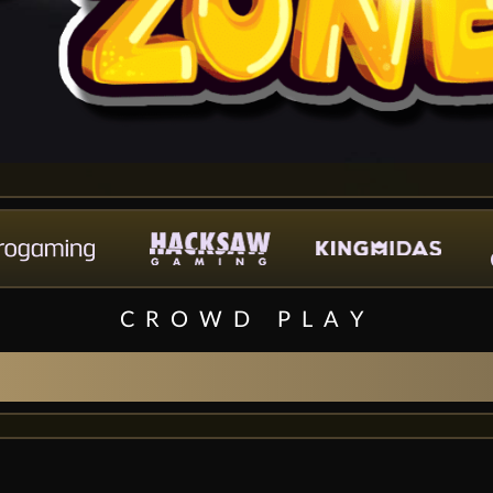
CROWD PLAY