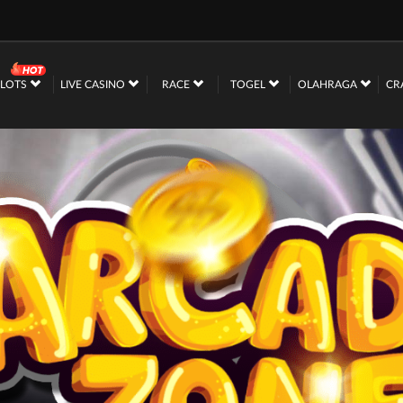
SLOTS
LIVE CASINO
RACE
TOGEL
OLAHRAGA
CR