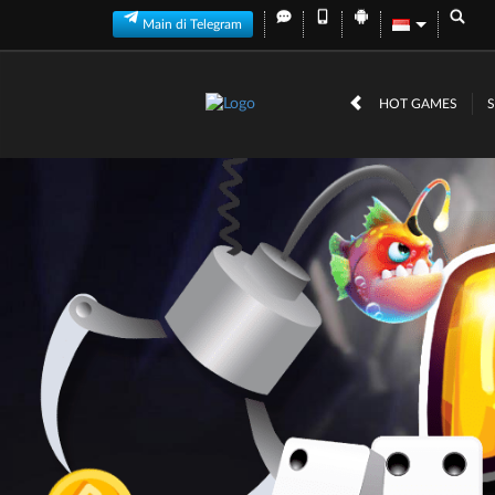
Main di Telegram
HOT GAMES