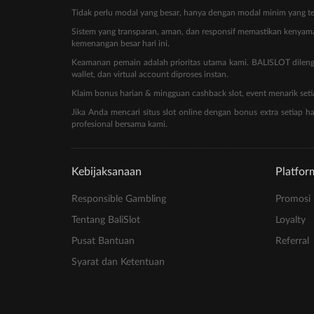
Tidak perlu modal yang besar, hanya dengan modal minim yang t
Sistem yang transparan, aman, dan responsif memastikan kenya
kemenangan besar hari ini.
Keamanan pemain adalah prioritas utama kami. BALISLOT dilengkapi
wallet, dan virtual account diproses instan.
Klaim bonus harian & mingguan cashback slot, event menarik seti
Jika Anda mencari situs slot online dengan bonus extra setiap 
profesional bersama kami.
Kebijaksanaan
Platfor
Responsible Gambling
Promosi
Tentang BaliSlot
Loyalty
Pusat Bantuan
Referral
Syarat dan Ketentuan