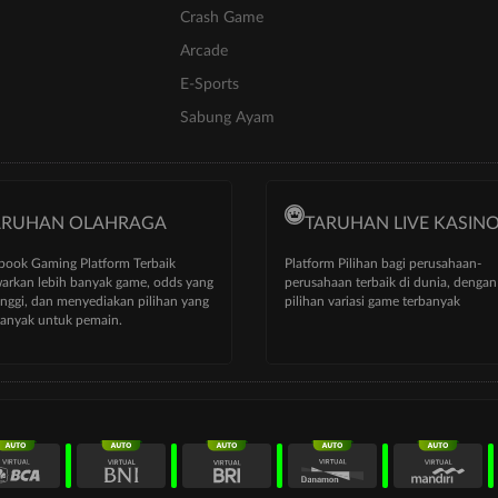
Crash Game
Arcade
E-Sports
Sabung Ayam
ARUHAN OLAHRAGA
TARUHAN LIVE KASIN
book Gaming Platform Terbaik
Platform Pilihan bagi perusahaan-
rkan lebih banyak game, odds yang
perusahaan terbaik di dunia, dengan
tinggi, dan menyediakan pilihan yang
pilihan variasi game terbanyak
banyak untuk pemain.