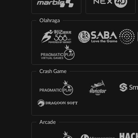
Olahraga
Crash Game
Arcade