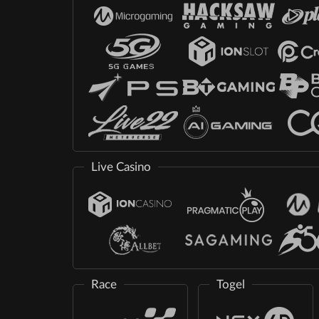
Live Casino
Race
Togel