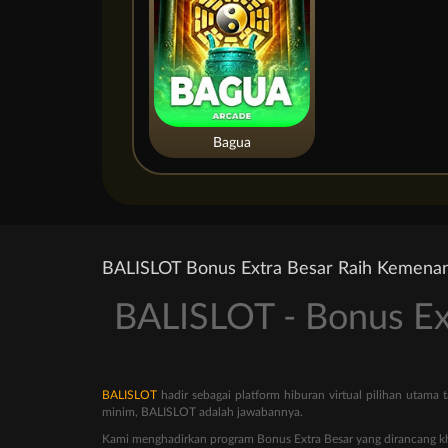
Bagua
BALISLOT Bonus Extra Besar Raih Kemenan
BALISLOT - Bonus Ex
BALISLOT
hadir sebagai platform hiburan virtual pilihan utam
minim, BALISLOT adalah jawabannya.
Kami menghadirkan program Bonus Extra Besar yang dirancang kh