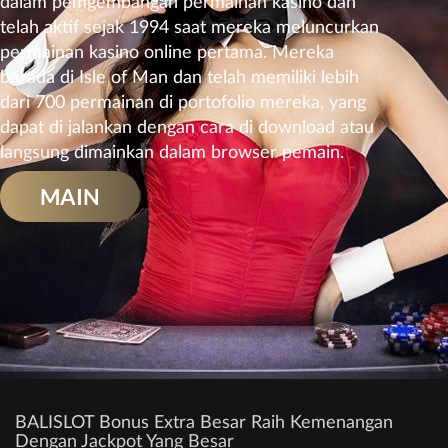
dalam pemgembangan permainan kasino dan
telah aktif sejak 1994 saat mereka meluncurkan
permainan kasino online pertama. Mereka
berada di Isle of Man dan telah memiliki lebih
dari 700 permainan di portofolio mereka, yang
dapat di jalankan dengan cara di download atau
langsung dimainkan dalam browser pemain.
MAIN
BALISLOT Bonus Extra Besar Raih Kemenangan
Dengan Jackpot Yang Besar