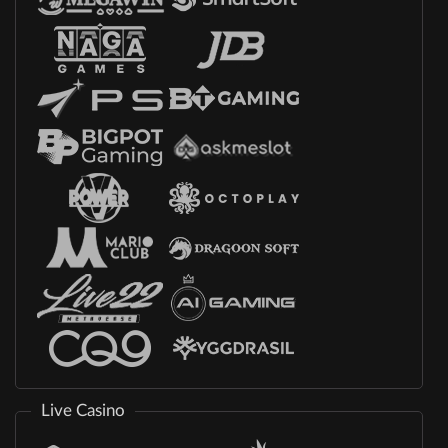
Live Casino