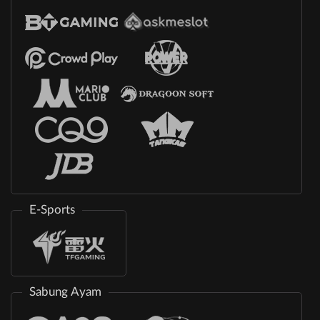
E-Sports
Sabung Ayam