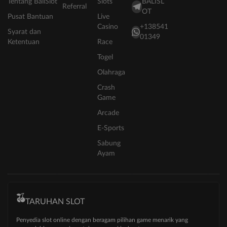
Tentang BaliSlot
Slots
BALISL
Referral
OT
Pusat Bantuan
Live
Casino
+138541
Syarat dan
01349
Ketentuan
Race
Togel
Olahraga
Crash
Game
Arcade
E-Sports
Sabung
Ayam
TARUHAN SLOT
Penyedia slot online dengan beragam pilihan game menarik yang