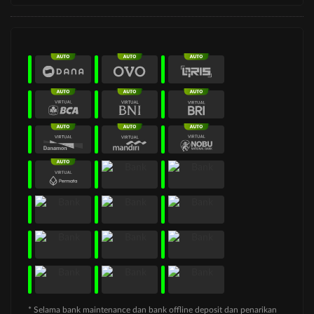
* Selama bank maintenance dan bank offline deposit dan penarikan