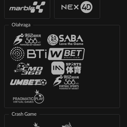
Olahraga
Crash Game